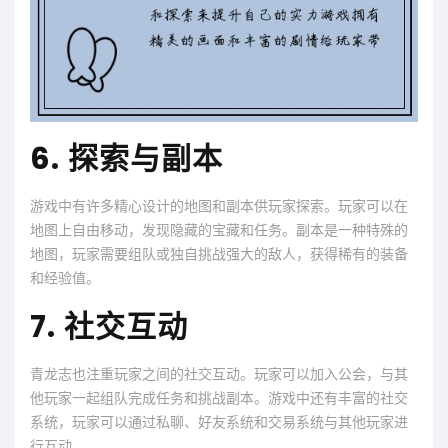
6. 探索与副本
游戏中有许多精心设计的地图和副本供玩家探索。玩家可以在
地图上自由移动，发现隐藏的宝藏和任务。副本是一种特殊的
地图，玩家需要组队或独自挑战强大的敌人，获得稀有的装备
和经验值。
7. 社交互动
青龙志也注重玩家之间的社交互动。玩家可以加入公会，与其
他玩家一起组队完成任务和挑战副本。游戏中还有丰富的社交
系统，玩家可以通过私聊、好友系统和交易系统与其他玩家进
行互动。