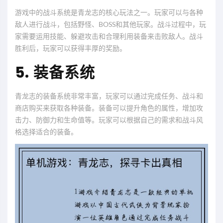
游戏中的战斗系统是青龙志的核心玩法之一。玩家可以与各种
敌人进行战斗，包括野怪、BOSS和其他玩家。战斗过程中，玩
家需要运用技能、躲避攻击和合理利用装备来击败敌人。战斗
胜利后，玩家可以获得丰厚的奖励。
5. 装备系统
青龙志的装备系统非常丰富，玩家可以通过完成任务、战斗和
商店购买来获取各种装备。装备可以提升角色的属性，增加攻
击力、防御力和生命值等。玩家可以根据自己的需求和战斗风
格选择适合的装备。