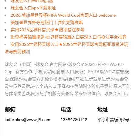
球友会入口Web网页版
球友会入口app下载地址
2026·美加墨世界杯(FIFA World Cup)官网入口-welcome
美加墨世界杯夺冠热门丨胜负竞猜攻略
实用2026世界杯官买球★赔率投注参考
世界杯买输赢规则·世界杯买输赢入口买球入口与投注平台推荐
实用2026世界杯买球入口★2026世界杯买球官网冠亚军投注玩
法与赛前预测
球友会（中国）-球友会.官方网站-球友会💕2026 · FIFA · World ·
Cup · 官方合作-手机版官网,登录,入口,网址：BAIDU點AG💕信誉,安
全,保障,球友会官方无论多慢,都要继续前进.进步就是进步.球友会登
录会员登录后,进入全站入口,下载APP后随时体验电子竞技,真人互动
与体育类游戏,网页与手机版完美兼容,带来极致体验。球友会入口.。
邮箱
电话
地址
ladbrokes@www.j9.com
13594780142
平凉市宴循湾7号