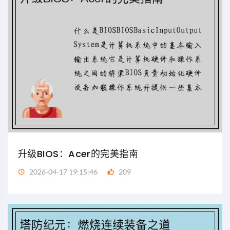
升级BIOS：Acer的完美指南
2026-04-17 19:15:46
209