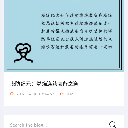
塔防纪元：燃烧连续装备之道
2026-04-18 19:14:53
202
Search the blog...