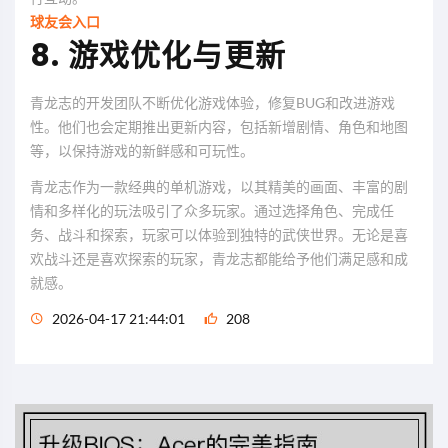
球友会入口
8. 游戏优化与更新
青龙志的开发团队不断优化游戏体验，修复BUG和改进游戏
性。他们也会定期推出更新内容，包括新增剧情、角色和地图
等，以保持游戏的新鲜感和可玩性。
青龙志作为一款经典的单机游戏，以其精美的画面、丰富的剧
情和多样化的玩法吸引了众多玩家。通过选择角色、完成任
务、战斗和探索，玩家可以体验到独特的武侠世界。无论是喜
欢战斗还是喜欢探索的玩家，青龙志都能给予他们满足感和成
就感。
2026-04-17 21:44:01
208