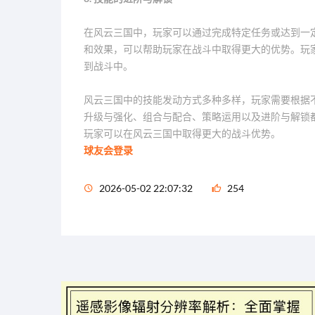
在风云三国中，玩家可以通过完成特定任务或达到一
和效果，可以帮助玩家在战斗中取得更大的优势。玩
到战斗中。
风云三国中的技能发动方式多种多样，玩家需要根据
升级与强化、组合与配合、策略运用以及进阶与解锁
玩家可以在风云三国中取得更大的战斗优势。
球友会登录
2026-05-02 22:07:32
254