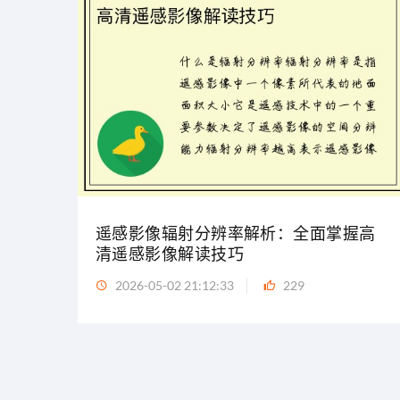
遥感影像辐射分辨率解析：全面掌握高
清遥感影像解读技巧
2026-05-02 21:12:33
229