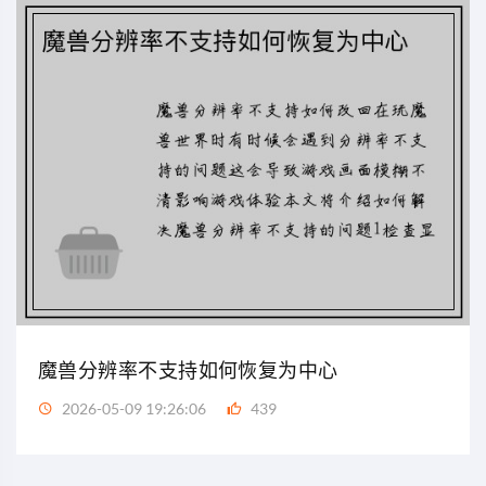
魔兽分辨率不支持如何恢复为中心
2026-05-09 19:26:06
439