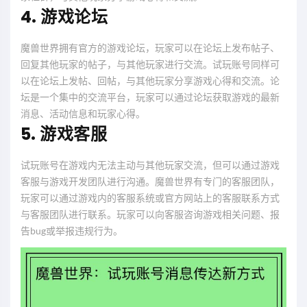
4. 游戏论坛
魔兽世界拥有官方的游戏论坛，玩家可以在论坛上发布帖子、
回复其他玩家的帖子，与其他玩家进行交流。试玩账号同样可
以在论坛上发帖、回帖，与其他玩家分享游戏心得和交流。论
坛是一个集中的交流平台，玩家可以通过论坛获取游戏的最新
消息、活动信息和玩家心得。
5. 游戏客服
试玩账号在游戏内无法主动与其他玩家交流，但可以通过游戏
客服与游戏开发团队进行沟通。魔兽世界有专门的客服团队，
玩家可以通过游戏内的客服系统或官方网站上的客服联系方式
与客服团队进行联系。玩家可以向客服咨询游戏相关问题、报
告bug或举报违规行为。